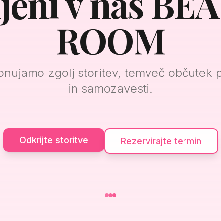
ljeni v naš BE
ROOM
onujamo zgolj storitev, temveč občutek 
in samozavesti.
Odkrijte storitve
Rezervirajte termin