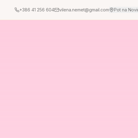
+386 41 256 604
vilena.nemet@gmail.com
Pot na Novin